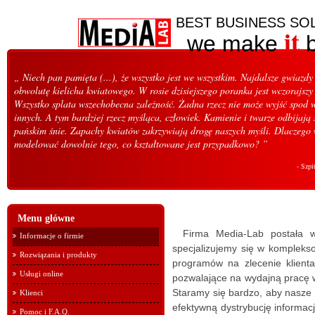
BEST BUSINESS SO
it
we make
b
„ Niech pan pamięta (...), że wszystko jest we wszystkim. Najdalsze gwiazd
obwolutę kielicha kwiatowego. W rosie dzisiejszego poranka jest wczorajszy
Wszystko splata wszechobecna zależność. Żadna rzecz nie może wyjść spod 
innych. A tym bardziej rzecz myśląca, człowiek. Kamienie i twarze odbijają 
pańskim śnie. Zapachy kwiatów zakrzywiają drogę naszych myśli. Dlaczego 
modelować dowolnie tego, co kształtowane jest przypadkowo? ”
- Szpi
Menu główne
Firma Media-Lab postała w
Informacje o firmie
specjalizujemy się w komplekso
Rozwiązania i produkty
programów na zlecenie klient
Usługi online
pozwalające na wydajną pracę w
Staramy się bardzo, aby nasze 
Klienci
efektywną dystrybucję informac
Pomoc i F.A.Q.