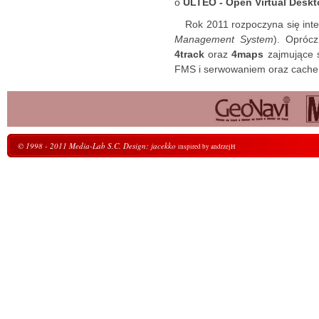
o
ULTEO - Open Virtual Desk
Rok 2011 rozpoczyna się in
Management System
). Oprócz
4track
oraz
4maps
zajmujące s
FMS i serwowaniem oraz cache
© 1998 - 2011 Media-Lab S.C. Design: jacekko
inspired by andrzejH