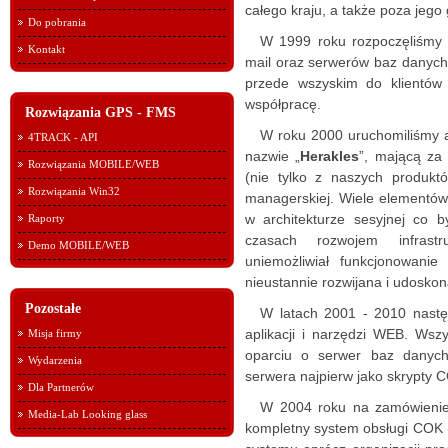
całego kraju, a także poza jego
Do pobrania
W 1999 roku rozpoczęliśmy 
Kontakt
mail oraz serwerów baz danych
przede wszyskim do klientów
współpracę.
Rozwiązania GPS - FMS
W roku 2000 uruchomiliśmy a
4TRACK - API
nazwie „
Herakles
”, mającą za
Rozwiązania MOBILE/WEB
(nie tylko z naszych produkt
Rozwiązania Win32
managerskiej. Wiele elementów 
w architekturze sesyjnej co
Raporty
czasach rozwojem infrastru
Demo MOBILE/WEB
uniemożliwiał funkcjonowanie
nieustannie rozwijana i udoskon
Pozostałe
W latach 2001 - 2010 nastę
aplikacji i narzędzi WEB. Ws
Misja firmy
oparciu o serwer baz danyc
Wydarzenia
serwera najpierw jako skrypty 
Dla Partnerów
W 2004 roku na zamówieni
Media-Lab Looking glass
kompletny system obsługi COK (