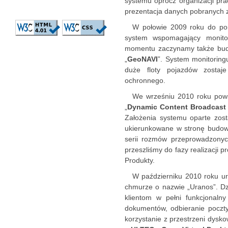
systemu oprócz organizacji pra
prezentacja danych pobranych 
W połowie 2009 roku do po
system wspomagający monitor
momentu zaczynamy także budo
„
GeoNAVI
”. System monitoring
duże floty pojazdów zostaj
ochronnego.
We wrześniu 2010 roku pows
„
Dynamic Content Broadcast 
Założenia systemu oparte zost
ukierunkowane w stronę budow
serii rozmów przeprowadzony
przeszliśmy do fazy realizacji p
Produkty.
W październiku 2010 roku u
chmurze o nazwie „Uranos”. D
klientom w pełni funkcjonalny
dokumentów, odbieranie poczty
korzystanie z przestrzeni dysk