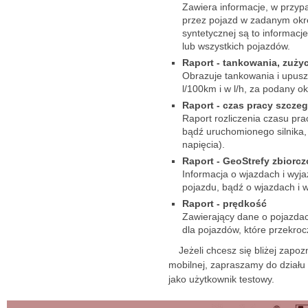
Zawiera informacje, w przypa
przez pojazd w zadanym okre
syntetycznej są to informacj
lub wszystkich pojazdów.
Raport - tankowania, zużyc
Obrazuje tankowania i upusz
l/100km i w l/h, za podany o
Raport - czas pracy szczeg
Raport rozliczenia czasu pr
bądź uruchomionego silnika,
napięcia).
Raport - GeoStrefy zbiorcz
Informacja o wjazdach i wyj
pojazdu, bądź o wjazdach i w
Raport - prędkość
Zawierający dane o pojazdac
dla pojazdów, które przekro
Jeżeli chcesz się bliżej zapo
mobilnej, zapraszamy do dział
jako użytkownik testowy.