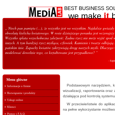
BEST BUSINESS SO
it
we make
b
„ Niech pan pamięta (...), że wszystko jest we wszystkim. Najdalsze gwiazd
obwolutę kielicha kwiatowego. W rosie dzisiejszego poranka jest wczorajszy
Wszystko splata wszechobecna zależność. Żadna rzecz nie może wyjść spod 
innych. A tym bardziej rzecz myśląca, człowiek. Kamienie i twarze odbijają 
pańskim śnie. Zapachy kwiatów zakrzywiają drogę naszych myśli. Dlaczego 
modelować dowolnie tego, co kształtowane jest przypadkowo? ”
- Szpi
Menu główne
Podstawowym narzędziem, któ
Informacje o firmie
wizualizacji, raportowania ora
Rozwiązania i produkty
działająca pod kontrolą system
Usługi online
W przeciwieństwie do aplik
Klienci
na pełne wykorzystanie możliw
Pomoc i F.A.Q.