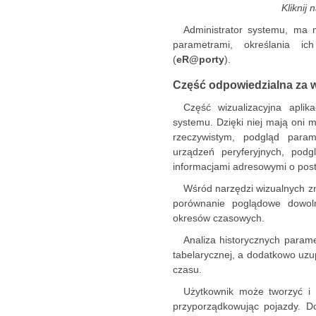
Kliknij
Administrator systemu, ma 
parametrami, określania ic
(
eR@porty
).
Część odpowiedzialna za w
Część wizualizacyjna aplik
systemu. Dzięki niej mają oni 
rzeczywistym, podgląd para
urządzeń peryferyjnych, podg
informacjami adresowymi o post
Wśród narzędzi wizualnych zn
porównanie poglądowe dowoln
okresów czasowych.
Analiza historycznych param
tabelarycznej, a dodatkowo uzu
czasu.
Użytkownik może tworzyć i 
przyporządkowując pojazdy. 