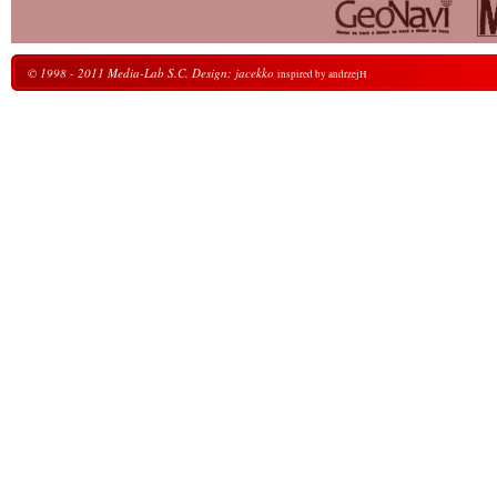
© 1998 - 2011 Media-Lab S.C. Design: jacekko
inspired by andrzejH