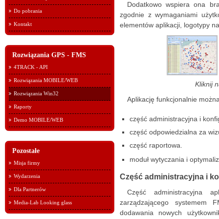
Dodatkowo wspiera ona bran
Do pobrania
zgodnie z wymaganiami użytkow
Kontakt
elementów aplikacji, logotypy na
Rozwiązania GPS - FMS
4TRACK - API
Rozwiązania MOBILE/WEB
Kliknij
Rozwiązania Win32
Aplikację funkcjonalnie można
Raporty
część administracyjna i konf
Demo MOBILE/WEB
część odpowiedzialna za wizu
część raportowa.
Pozostałe
moduł wytyczania i optymaliza
Misja firmy
Część administracyjna i k
Wydarzenia
Dla Partnerów
Część administracyjna ap
zarządzającego systemem FM
Media-Lab Looking glass
dodawania nowych użytkownik